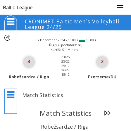
Togg
Baltic League
navig
CRONIMET Baltic Men`s Volleyball
League 24/25
07 December 2024 - 15:00
(
)
18:00
Riga
(Spectators: 60)
Kurtišs S. - Minins I.
23/25
3
2
25/22
25/12
26/28
15/12
Robežsardze / Riga
Ezerzeme/DU
Match Statistics
Match Statistics
Robežsardze / Riga