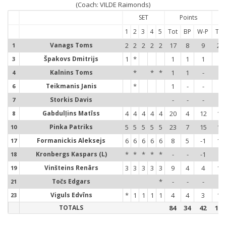
(Coach: VILDE Raimonds)
SET
Points
1
2
3
4
5
Tot
BP
W-P
Tot
Vanags Toms
2
2
2
2
2
17
8
9
20
1
1
Špakovs Dmitrijs
1
*
1
1
1
7
3
3
Kalnins Toms
*
*
*
1
1
-
2
4
4
Teikmanis Janis
*
1
-
-
-
6
6
Storkis Davis
-
-
-
-
7
7
Gabdulļins Matīss
4
4
4
4
4
20
4
12
18
8
8
Pinka Patriks
5
5
5
5
5
23
7
15
15
10
1
Formanickis Aleksejs
6
6
6
6
6
8
5
-1
15
17
1
Kronbergs Kaspars (L)
*
*
*
*
*
-
-
-1
-
18
1
Vinšteins Renārs
3
3
3
3
3
9
4
4
19
19
1
Točs Edgars
*
-
-
-
-
21
2
Viguls Edvīns
*
1
1
1
1
4
4
3
18
23
2
TOTALS
84
34
42
114