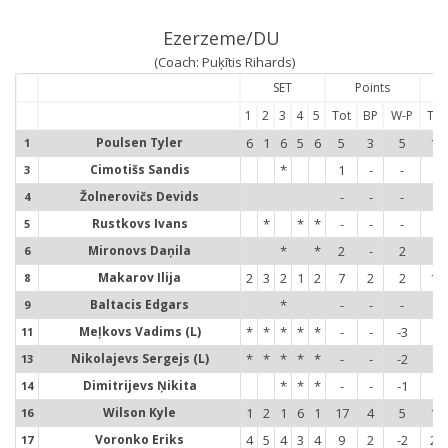
Ezerzeme/DU
(Coach: Puķītis Rihards)
SET
Points
1
2
3
4
5
Tot
BP
W-P
Tot
Poulsen Tyler
6
1
6
5
6
5
3
5
15
1
Cimotišs Sandis
*
1
-
-
1
3
Žolnerovičs Devids
-
-
-
-
4
Rustkovs Ivans
*
*
*
-
-
-
4
5
Mironovs Daņila
*
*
2
-
2
1
6
Makarov Ilija
2
3
2
1
2
7
2
2
18
8
Baltacis Edgars
*
-
-
-
1
9
Meļkovs Vadims (L)
*
*
*
*
*
-
-
-3
-
11
1
Nikolajevs Sergejs (L)
*
*
*
*
*
-
-
-2
-
13
1
Dimitrijevs Ņikita
*
*
*
-
-
-1
-
14
1
Wilson Kyle
1
2
1
6
1
17
4
5
10
16
1
Voronko Eriks
4
5
4
3
4
9
2
-2
20
17
1