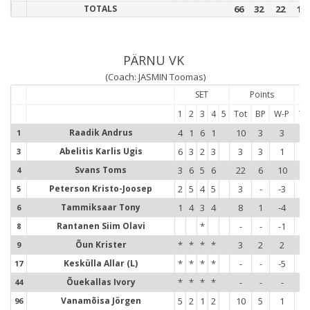
TOTALS
66
32
22
10
PÄRNU VK
(Coach: JASMIN Toomas)
SET
Points
1
2
3
4
5
Tot
BP
W-P
To
Raadik Andrus
4
1
6
1
10
3
3
1
1
1
Abelitis Karlis Ugis
6
3
2
3
3
3
1
8
3
3
Svans Toms
3
6
5
6
22
6
10
1
4
4
Peterson Kristo-Joosep
2
5
4
5
3
-
-3
1
5
5
Tammiksaar Tony
1
4
3
4
8
1
-4
1
6
6
Rantanen Siim Olavi
*
-
-
-1
-
8
8
Õun Krister
*
*
*
*
3
2
2
5
9
9
Keskülla Allar (L)
*
*
*
*
-
-
-5
-
17
1
Õuekallas Ivory
*
*
*
*
-
-
-
3
44
4
Vanamõisa Jörgen
5
2
1
2
10
5
1
9
96
9