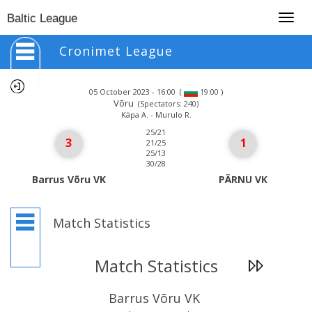
Togg
Baltic League
navig
Cronimet League
05 October 2023 - 16:00
(
)
19:00
Võru
(Spectators: 240)
Käpa A. - Murulo R.
25/21
3
1
21/25
25/13
30/28
Barrus Võru VK
PÄRNU VK
Match Statistics
Match Statistics
Barrus Võru VK