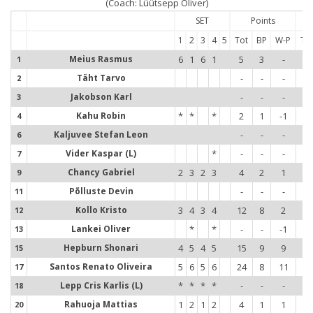
(Coach: Lüütsepp Oliver)
SET
Points
1
2
3
4
5
Tot
BP
W-P
To
Meius Rasmus
6
1
6
1
5
3
-
7
1
1
Täht Tarvo
-
-
-
-
2
2
Jakobson Karl
-
-
-
-
3
3
Kahu Robin
*
*
*
2
1
-1
5
4
4
Kaljuvee Stefan Leon
-
-
-
-
6
6
Vider Kaspar (L)
*
-
-
-
-
7
7
Chancy Gabriel
2
3
2
3
4
2
1
20
9
9
Põlluste Devin
-
-
-
-
11
1
Kollo Kristo
3
4
3
4
12
8
2
21
12
1
Lankei Oliver
*
*
-
-
-1
2
13
1
Hepburn Shonari
4
5
4
5
15
9
9
9
15
1
Santos Renato Oliveira
5
6
5
6
24
8
11
16
17
1
Lepp Cris Karlis (L)
*
*
*
*
-
-
-
-
18
1
Rahuoja Mattias
1
2
1
2
4
1
1
20
20
2