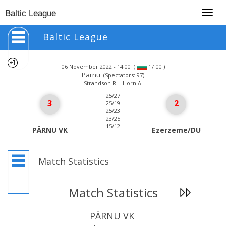
Togg
Baltic League
navig
Baltic League
06 November 2022 - 14:00
(
)
17:00
Pärnu
(Spectators: 97)
Strandson R. - Horn A.
25/27
3
2
25/19
25/23
23/25
15/12
PÄRNU VK
Ezerzeme/DU
Match Statistics
Match Statistics
PÄRNU VK