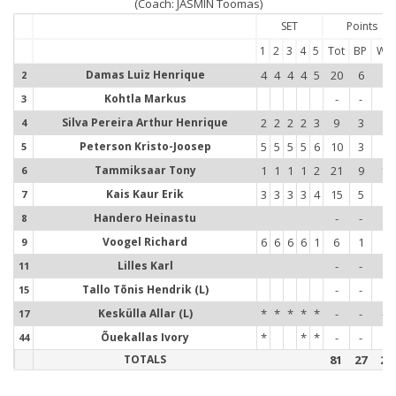
(Coach: JASMIN Toomas)
SET
Points
1
2
3
4
5
Tot
BP
W-P
Damas Luiz Henrique
4
4
4
4
5
20
6
5
2
2
Kohtla Markus
-
-
-
3
3
Silva Pereira Arthur Henrique
2
2
2
2
3
9
3
5
4
4
Peterson Kristo-Joosep
5
5
5
5
6
10
3
5
5
5
Tammiksaar Tony
1
1
1
1
2
21
9
10
6
6
Kais Kaur Erik
3
3
3
3
4
15
5
5
7
7
Handero Heinastu
-
-
-
8
8
Voogel Richard
6
6
6
6
1
6
1
2
9
9
Lilles Karl
-
-
-
11
1
Tallo Tõnis Hendrik (L)
-
-
-
15
1
Keskülla Allar (L)
*
*
*
*
*
-
-
-4
17
1
Õuekallas Ivory
*
*
*
-
-
-
44
4
TOTALS
81
27
28