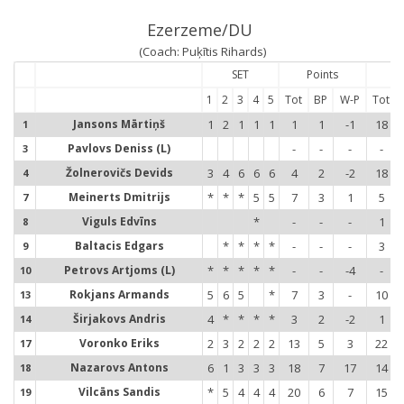
Ezerzeme/DU
(Coach: Puķītis Rihards)
SET
Points
S
1
2
3
4
5
Tot
BP
W-P
Tot
Jansons Mārtiņš
1
2
1
1
1
1
1
-1
18
1
Pavlovs Deniss (L)
-
-
-
-
3
Žolnerovičs Devids
3
4
6
6
6
4
2
-2
18
4
Meinerts Dmitrijs
*
*
*
5
5
7
3
1
5
7
Viguls Edvīns
*
-
-
-
1
8
Baltacis Edgars
*
*
*
*
-
-
-
3
9
Petrovs Artjoms (L)
*
*
*
*
*
-
-
-4
-
10
1
Rokjans Armands
5
6
5
*
7
3
-
10
13
1
Širjakovs Andris
4
*
*
*
*
3
2
-2
1
14
1
Voronko Eriks
2
3
2
2
2
13
5
3
22
17
1
Nazarovs Antons
6
1
3
3
3
18
7
17
14
18
1
Vilcāns Sandis
*
5
4
4
4
20
6
7
15
19
1