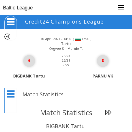
Togg
Baltic League
navig
Credit24 Champions League
10 April 2021 - 14:00
(
)
17:00
Tartu
Orgvee S. - Murulo T.
25/23
3
0
25/21
25/9
BIGBANK Tartu
PÄRNU VK
Match Statistics
Match Statistics
BIGBANK Tartu