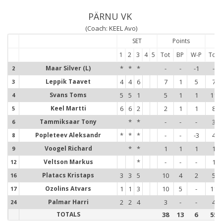
PÄRNU VK
(Coach: KEEL Avo)
SET
Points
1
2
3
4
5
Tot
BP
W-P
Tot
Maar Silver (L)
*
*
*
-
-
-1
-
2
2
Leppik Taavet
4
4
6
7
1
5
7
3
3
Svans Toms
5
5
1
5
1
1
11
4
4
Keel Martti
6
6
2
2
1
1
8
5
5
Tammiksaar Tony
*
*
-
-
-
3
6
6
Popleteev Aleksandr
*
*
*
-
-
-3
4
8
8
Voogel Richard
*
*
1
1
1
1
9
9
Veltson Markus
*
-
-
-
1
12
1
Platacs Kristaps
3
3
5
10
4
2
5
16
1
Ozolins Atvars
1
1
3
10
5
-
11
17
1
Palmar Harri
2
2
4
3
-
-
4
24
2
TOTALS
38
13
6
55