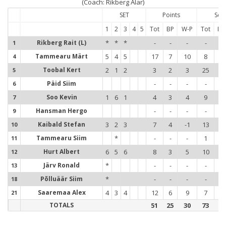
(Coach: Rikberg Alar)
SET
Points
Ser
1
2
3
4
5
Tot
BP
W-P
Tot
Err
Rikberg Rait (L)
*
*
*
-
-
-
-
-
1
Tammearu Märt
5
4
5
17
7
10
8
3
4
Toobal Kert
2
1
2
3
2
3
25
-
5
Päid Siim
-
-
-
-
-
6
Soo Kevin
1
6
1
4
3
4
9
-
7
Hansman Hergo
-
-
-
-
-
9
Kaibald Stefan
3
2
3
7
4
-1
13
2
10
1
Tammearu Siim
*
-
-
-
1
-
11
1
Hurt Albert
6
5
6
8
3
5
10
-
12
1
Järv Ronald
*
-
-
-
-
-
13
1
Põlluäär Siim
*
-
-
-
-
-
18
1
Saaremaa Alex
4
3
4
12
6
9
7
3
21
2
TOTALS
51
25
30
73
8